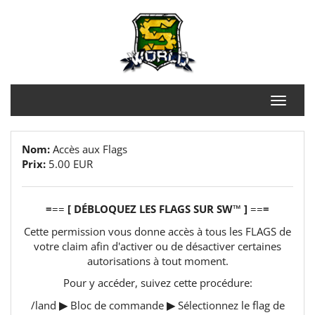
Nom:
Accès aux Flags
Prix:
5.00 EUR
=
==
[
DÉBLOQUEZ
LES FLAGS SUR SW™
]
==
=
Cette permission vous donne accès à tous les FLAGS de
votre claim afin d'activer ou de désactiver certaines
autorisations à tout moment.
Pour y accéder, suivez cette procédure:
/land
▶
Bloc de commande
▶
Sélectionnez le flag de